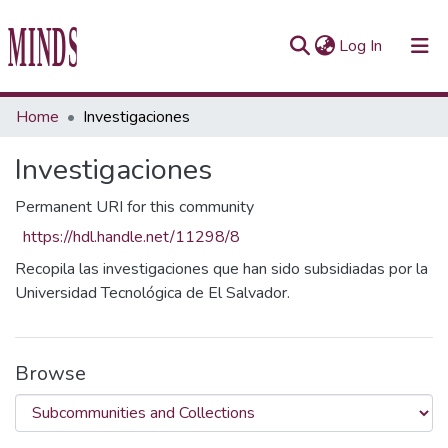
(current)
Log In
Communities & Collections
Home
Investigaciones
All of Repository UTEC
Investigaciones
Statistics
Permanent URI for this community
https://hdl.handle.net/11298/8
Recopila las investigaciones que han sido subsidiadas por la
Universidad Tecnológica de El Salvador.
Browse