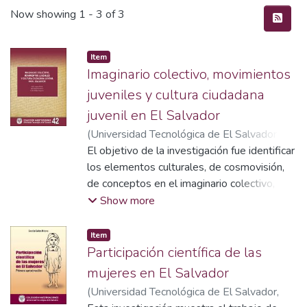
Recent Submissions
Now showing
1 - 3 of 3
Item
Imaginario colectivo, movimientos
juveniles y cultura ciudadana
juvenil en El Salvador
(
Universidad Tecnológica de El Salvador
,
2015-03
El objetivo de la investigación fue identificar
)
Campos Morán, Saúl Enrique
;
Navarrete Gálvez, Paola María
los elementos culturales, de cosmovisión,
;
Osegueda
Osegueda, Carlos Felipe
de conceptos en el imaginario colectivo,
actitudes y contextos educativos que
Show more
inciden en la formación y participación
ciudadana de los jóvenes salvadoreños. La
Item
investigación fue de tipo expostfacto, con
Participación científica de las
diseño transversal (Montero y León, 2007),
mujeres en El Salvador
constituida del diagnóstico de una situación
(
Universidad Tecnológica de El Salvador
,
ya existente a partir de una hipótesis dada,