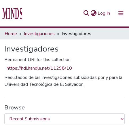
(current)
Log In
Communities & Collections
Home
Investigaciones
Investigadores
All of Repository UTEC
Investigadores
Statistics
Permanent URI for this collection
https://hdl.handle.net/11298/10
Resultados de las investigaciones subsidiadas por y para la
Universidad Tecnológica de El Salvador.
Browse