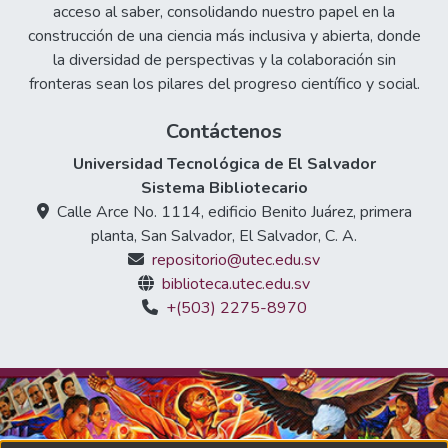
acceso al saber, consolidando nuestro papel en la
de primera mano las características
construcción de una ciencia más inclusiva y abierta, donde
principales de la práctica científica nacional.
la diversidad de perspectivas y la colaboración sin
fronteras sean los pilares del progreso científico y social.
Contáctenos
Universidad Tecnológica de El Salvador
Sistema Bibliotecario
Calle Arce No. 1114, edificio Benito Juárez, primera
planta, San Salvador, El Salvador, C. A.
repositorio@utec.edu.sv
biblioteca.utec.edu.sv
+(503) 2275-8970