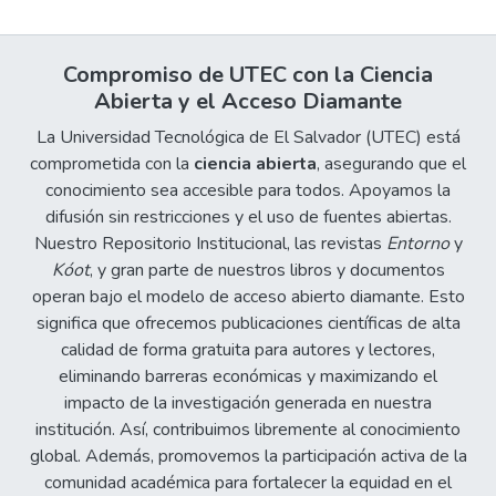
país. Se encontró que los sesgos por
género presentes en el siglo XIX en El
Salvador se mantienen, pese a que muchas
Compromiso de UTEC con la Ciencia
de las científicas no los perciben como tal;
Abierta y el Acceso Diamante
las mujeres científicas frenan su desarrollo
La Universidad Tecnológica de El Salvador (UTEC) está
profesional ante la administración del hogar;
comprometida con la
ciencia abierta
, asegurando que el
no existen políticas sistemáticas que hayan
conocimiento sea accesible para todos. Apoyamos la
impulsado el desarrollo científico en el país;
difusión sin restricciones y el uso de fuentes abiertas.
no hay un plan de divulgación de la ciencia
Nuestro Repositorio Institucional, las revistas
Entorno
y
en el país y por ende no se conoce del
Kóot
, y gran parte de nuestros libros y documentos
trabajo de las mujeres en la ciencia. En El
operan bajo el modelo de acceso abierto diamante. Esto
Salvador, la ciencia se produce en su
significa que ofrecemos publicaciones científicas de alta
mayoría en las instituciones de educación
calidad de forma gratuita para autores y lectores,
superior; aún existen pocos centros
eliminando barreras económicas y maximizando el
científicos. Además, la comunidad científica
impacto de la investigación generada en nuestra
salvadoreña se caracteriza por no
institución. Así, contribuimos libremente al conocimiento
dinamizarse como tal. Esas aseveraciones
global. Además, promovemos la participación activa de la
se pueden comprobar con la experiencia de
comunidad académica para fortalecer la equidad en el
mujeres y hombres de la ciencia y conocer