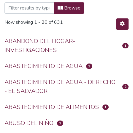
Browsing Investigaciones by Subject
Browse
Now showing
1 - 20 of 631
ABANDONO DEL HOGAR-
1
INVESTIGACIONES
ABASTECIMIENTO DE AGUA
1
ABASTECIMIENTO DE AGUA - DERECHO
2
- EL SALVADOR
ABASTECIMIENTO DE ALIMENTOS
1
ABUSO DEL NIÑO
2