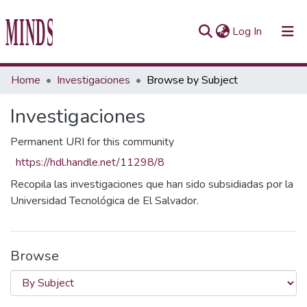
(current)
Log In
Communities & Collections
Home
Investigaciones
Browse by Subject
All of Repository UTEC
Investigaciones
Permanent URI for this community
https://hdl.handle.net/11298/8
Recopila las investigaciones que han sido subsidiadas por la
Universidad Tecnológica de El Salvador.
Browse