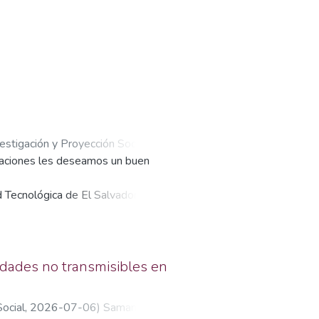
vestigación y Proyección Social,
igaciones les deseamos un buen
d Tecnológica de El Salvador
ente para el desarrollo del país,
stigaciones científicas
mbién busca transformar ese
dades no transmisibles en
Social
,
2026-07-06
)
Samantha