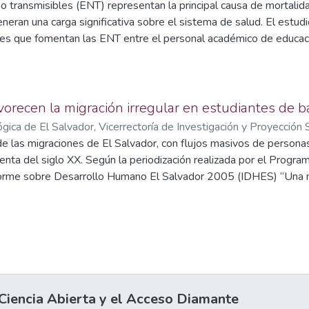
transmisibles (ENT) representan la principal causa de mortalidad
;
Saúl Enrique Campos Morán
;
Marvin Elena Ramírez de Guevara
;
e Briñis
eran una carga significativa sobre el sistema de salud. El estudio
;
Cecilia Guadalupe Méndez de Romero
les que fomentan las ENT entre el personal académico de educaci
 laborales extensas, el tráfico urbano, una alimentación poco sal
s institucionales sostenibles configuran un entorno desfavorable
vorecen la migración irregular en estudiantes de ba
gica de El Salvador, Vicerrectoría de Investigación y Proyección 
e las migraciones de El Salvador, con flujos masivos de personas 
enta del siglo XX. Según la periodización realizada por el Progra
nforme sobre Desarrollo Humano El Salvador 2005 (IDHES) “Una m
aciones”, las migraciones se dividieron en cuatro grandes etapas
 publicó el informe. Como se desprende del estudio, cada una de
o causas que generaron la migración de las personas salvadoreña
o factores varían según la situación socioeconómica y política del
ntes. Desde 2005, año en que se publicó el IDHES, las causas y 
o, cabe señalar que el factor fundamental de la migración en el 
eo, salarios precarios, falta de oportunidades de trabajo, espec
iencia Abierta y el Acceso Diamante