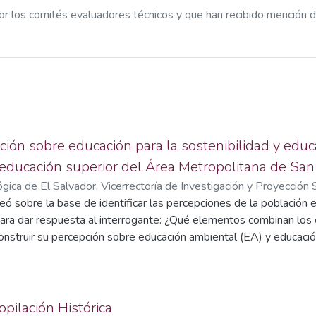
r los comités evaluadores técnicos y que han recibido mención d
ción sobre educación para la sostenibilidad y edu
educación superior del Área Metropolitana de San
gica de El Salvador, Vicerrectoría de Investigación y Proyección 
pez
eó sobre la base de identificar las percepciones de la población es
ara dar respuesta al interrogante: ¿Qué elementos combinan los e
nstruir su percepción sobre educación ambiental (EA) y educació
ue las percepciones se construyen a partir de valores, experien
secretario general de la ONU para 2025 destacan la crisis climáti
 tecnología descontrolada, impulsando acciones como la educación
opilación Histórica