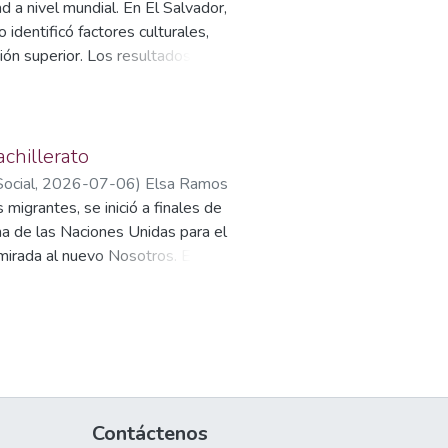
 a nivel mundial. En El Salvador,
Olga Xiomara Sosa Maldonado
;
 identificó factores culturales,
ón superior. Los resultados
udable, el sedentarismo y la
 para la salud.
chillerato
Social
,
2026-07-06
)
Elsa Ramos
migrantes, se inició a finales de
ma de las Naciones Unidas para el
irada al nuevo Nosotros. El
, abarcando desde 1920 hasta el
 estas etapas correspondió a
s, tanto internas como externas.
 país de origen y de los países
factores de la migración han
país sigue siendo el económico
ialmente para los jóvenes de
Contáctenos