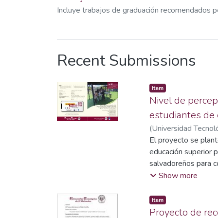
Incluye trabajos de graduación recomendados po
Recent Submissions
Item
Nivel de percep
estudiantes de 
(
Universidad Tecnoló
Rolando Barrios Ló
El proyecto se plant
educación superior p
salvadoreños para co
Teniendo en cuenta q
Show more
seres humanos.
Las prioridades del 
Item
conflictos armados y
Proyecto de rec