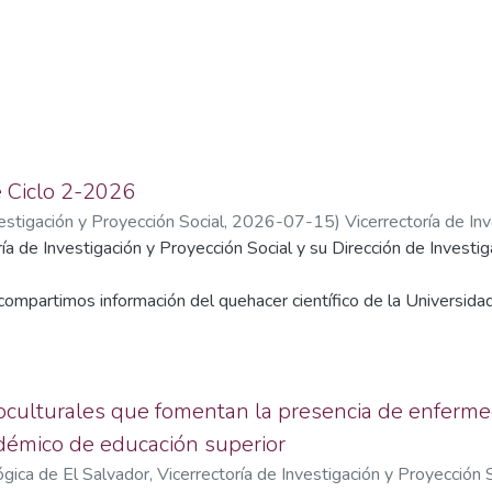
e Ciclo 2-2026
estigación y Proyección Social
,
2026-07-15
)
Vicerrectoría de In
gaciones
ía de Investigación y Proyección Social y su Dirección de Invest
compartimos información del quehacer científico de la Universida
comprometida con la calidad y la generación de conocimiento pertin
lineamientos mundiales y nacionales, UTEC realiza anualmente inve
 ayudan a comprender y analizar el mundo que nos rodea, pero ta
ación del conocimiento generado.
oculturales que fomentan la presencia de enferme
démico de educación superior
gica de El Salvador, Vicerrectoría de Investigación y Proyección 