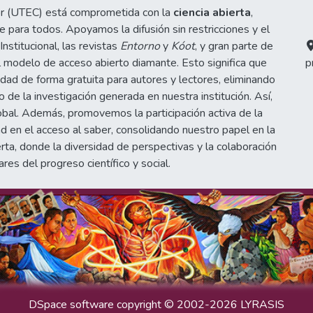
n al mercado laboral), es decir, la causa estructural más importan
or (UTEC) está comprometida con la
ciencia abierta
,
 para todos. Apoyamos la difusión sin restricciones y el
stitucional, las revistas
Entorno
y
Kóot
, y gran parte de
 modelo de acceso abierto diamante. Esto significa que
p
idad de forma gratuita para autores y lectores, eliminando
de la investigación generada en nuestra institución. Así,
obal. Además, promovemos la participación activa de la
d en el acceso al saber, consolidando nuestro papel en la
erta, donde la diversidad de perspectivas y la colaboración
ares del progreso científico y social.
DSpace software
copyright © 2002-2026
LYRASIS