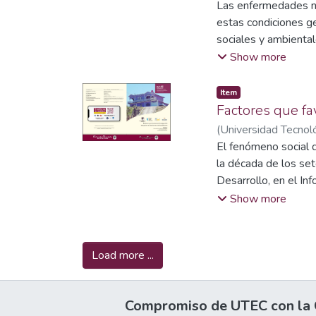
Nicole Rivera Donis
Las enfermedades no 
Morena Lizet Larín d
estas condiciones gen
sociales y ambienta
revelan que jornadas
Show more
ausencia de programa
Item
Factores que fa
(
Universidad Tecnoló
El fenómeno social d
la década de los set
Desarrollo, en el I
impacto de las migr
Show more
2005, año en que se
diferentes factores 
Es decir, las causas 
Load more ...
receptores de migra
cambiado. Sin embarg
(desempleo, subempl
Compromiso de UTEC con la C