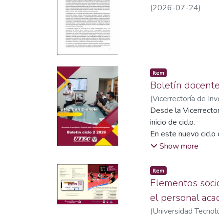
(
2026-07-24
)
Item
Boletín docent
(
Vicerrectoría de Inv
Dirección de Investi
Desde la Vicerrector
inicio de ciclo.
En este nuevo ciclo 
(UTEC), institución 
Show more
por ello, siguiendo 
institucionales que
Item
entorno con la aplic
Elementos soci
el personal aca
(
Universidad Tecnoló