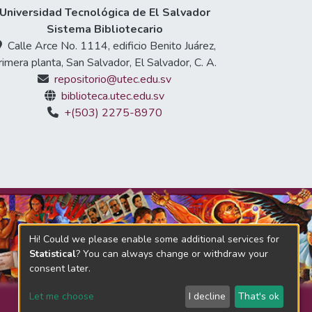
te de la migración.
Universidad Tecnológica de El Salvador
Sistema Bibliotecario
Calle Arce No. 1114, edificio Benito Juárez,
rimera planta, San Salvador, El Salvador, C. A.
repositorio@utec.edu.sv
biblioteca.utec.edu.sv
+(503) 2275-8970
Hi! Could we please enable some additional services for
Statistical
? You can always change or withdraw your
consent later.
Let me choose
I decline
That's ok