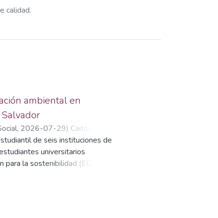
e calidad.
cación ambiental en
 Salvador
Social
,
2026-07-29
)
Carlos
tudiantil de seis instituciones de
studiantes universitarios
n para la sostenibilidad (EDS)?
cias, necesidades y deseos de los
ca, desigualdades crecientes,
 para el desarrollo sostenible.