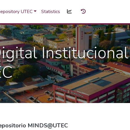
 Repository UTEC
Statistics
gital Institucional
EC
Repositorio MINDS@UTEC