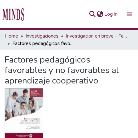
(current)
Log In
Communities & Collections
Home
Investigaciones
Investigación en breve - Fascículo
Factores pedagógicos favorables y no favorables al aprendizaje cooperativo
All of Repository UTEC
Factores pedagógicos
Statistics
favorables y no favorables al
aprendizaje cooperativo