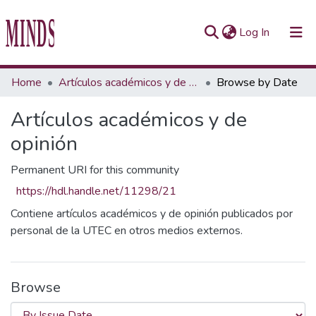
(current)
Log In
Communities & Collections
Home
Artículos académicos y de opinión
Browse by Date
All of Repository UTEC
Artículos académicos y de
opinión
Permanent URI for this community
https://hdl.handle.net/11298/21
Contiene artículos académicos y de opinión publicados por
personal de la UTEC en otros medios externos.
Browse