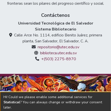
se oye gritar por todos los perdedores
fronteras sean los pilares del progreso científico y social.
vencidos por la electrónica, haciéndola parte
del "juego" y dicha con un tono de
Contáctenos
encolerizada derrota.
Universidad Tecnológica de El Salvador
Sistema Bibliotecario
Calle Arce No. 1114, edificio Benito Juárez, primera
planta, San Salvador, El Salvador, C. A.
repositorio@utec.edu.sv
biblioteca.utec.edu.sv
+(503) 2275-8970
Hi! Could we please enable some additional services for
Statistical
? You can always change or withdraw your consent
later.