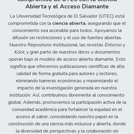
máquina, el joven utiliza su mente y su
Abierta y el Acceso Diamante
cuerpo de tal forma que, cuando aprieta los
botones controladores lo hace veloz y
La Universidad Tecnológica de El Salvador (UTEC) está
violentamente, se para, se sienta, se
comprometida con la
ciencia abierta
, asegurando que el
contornea, se tensa ... sin despegar sus
conocimiento sea accesible para todos. Apoyamos la
inexpresivos ojos de sus "enemigos", y por
difusión sin restricciones y el uso de fuentes abiertas.
cada clímax de satisfacción y victoria hay una
Nuestro Repositorio Institucional, las revistas
Entorno
y
moneda de por medio automáticamente
Kóot
, y gran parte de nuestros libros y documentos
sacada del bolsillo para introducirla en la
operan bajo el modelo de acceso abierto diamante. Esto
"tragavoluntades" y monedas. El joven hace
significa que ofrecemos publicaciones científicas de alta
esto tan rápidamente como para no darle
calidad de forma gratuita para autores y lectores,
tiempo de reponerse a la máquina y a su
eliminando barreras económicas y maximizando el
séquito de maleantes, pero si la máquina
impacto de la investigación generada en nuestra
burla al joven y repentinamente ésta le
institución. Así, contribuimos libremente al conocimiento
gima la pelea -porque eso es lo que es- él,
global. Además, promovemos la participación activa de la
segundos antes del desenlace, sabiendo
comunidad académica para fortalecer la equidad en el
que ya perdió, suelta una expresión vulgar y
acceso al saber, consolidando nuestro papel en la
soez, misma que no sabe ni le interesa su
construcción de una ciencia más inclusiva y abierta, donde
verdadera acepción, y que invariablemente,
la diversidad de perspectivas y la colaboración sin