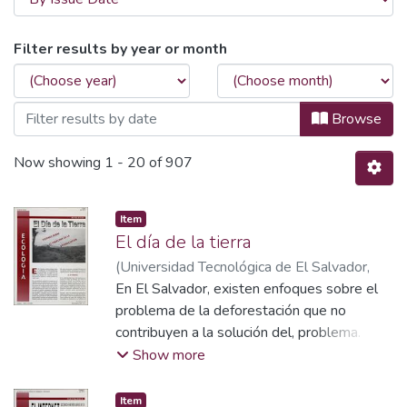
Browsing Artículos académicos y de opin
Filter results by year or month
Browse
Now showing
1 - 20 of 907
Item
El día de la tierra
(
Universidad Tecnológica de El Salvador,
Vicerrectoría de Investigación y Proyección
En El Salvador, existen enfoques sobre el
Social
problema de la deforestación que no
,
1997-03-01
)
contribuyen a la solución del, problema.
Esto se debe, en gran parte, a que existen
Show more
dos visiones distantes acerca de los
árboles; la visión urbana y la visión rural.
Item