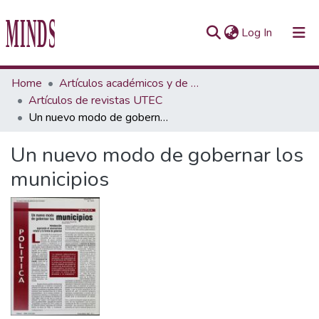
(current)
Log In
Communities & Collections
Home
Artículos académicos y de opinión
Artículos de revistas UTEC
All of Repository UTEC
Un nuevo modo de gobernar los municipios
Statistics
Un nuevo modo de gobernar los
municipios