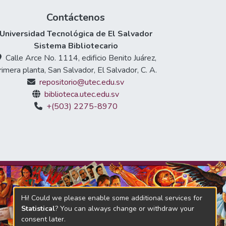
Contáctenos
Universidad Tecnológica de El Salvador
Sistema Bibliotecario
Calle Arce No. 1114, edificio Benito Juárez,
rimera planta, San Salvador, El Salvador, C. A.
repositorio@utec.edu.sv
biblioteca.utec.edu.sv
+(503) 2275-8970
Hi! Could we please enable some additional services for
Statistical
? You can always change or withdraw your
consent later.