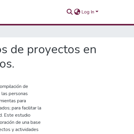
Log In
os de proyectos en
os.
compilación de
a las personas
amientas para
dos; para facilitar la
d. Este estudio
boración de una base
yectos y actividades