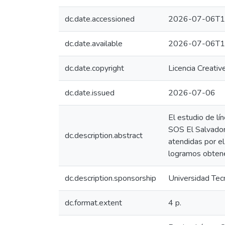
dc.date.accessioned
2026-07-06T1
dc.date.available
2026-07-06T1
dc.date.copyright
Licencia Creati
dc.date.issued
2026-07-06
El estudio de lí
SOS El Salvador,
dc.description.abstract
atendidas por el
logramos obtener
dc.description.sponsorship
Universidad Tec
dc.format.extent
4 p.