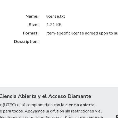
Name:
license.txt
Size:
1.71 KB
Format:
Item-specific license agreed upon to s
Description:
iencia Abierta y el Acceso Diamante
or (UTEC) está comprometida con la
ciencia abierta
,
 para todos. Apoyamos la difusión sin restricciones y el
stitucional, las revistas
Entorno
y
Kóot
, y gran parte de