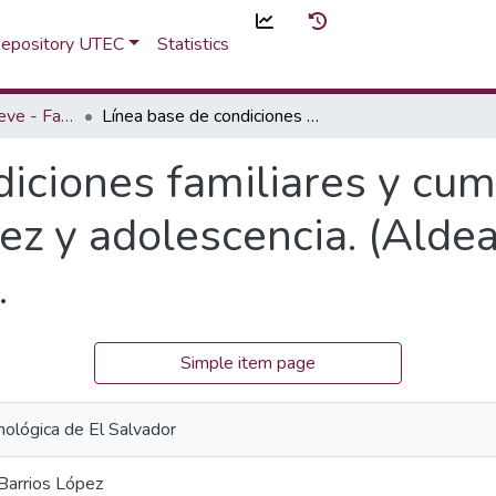
 Repository UTEC
Statistics
Investigación en breve - Fascículo
Línea base de condiciones familiares y cumplimiento de derechos de la niñez y adolescencia. (Aldeas Infantiles SOS El Salvador, 2023).
diciones familiares y cu
ez y adolescencia. (Alde
.
Simple item page
nológica de El Salvador
Barrios López