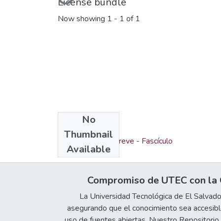
Loading...
License bundle
Now showing
1 - 1 of 1
No
Collections
Thumbnail
Investigación en breve - Fascículo
Available
Compromiso de UTEC con la C
La Universidad Tecnológica de El Salvad
asegurando que el conocimiento sea accesible
uso de fuentes abiertas. Nuestro Repositorio In