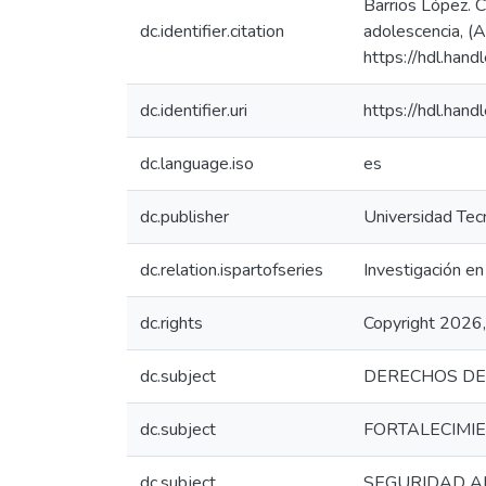
Barrios López. C
dc.identifier.citation
adolescencia, (A
https://hdl.han
dc.identifier.uri
https://hdl.han
dc.language.iso
es
dc.publisher
Universidad Tecn
dc.relation.ispartofseries
Investigación en
dc.rights
Copyright 2026,
dc.subject
DERECHOS DE 
dc.subject
FORTALECIMIE
dc.subject
SEGURIDAD A