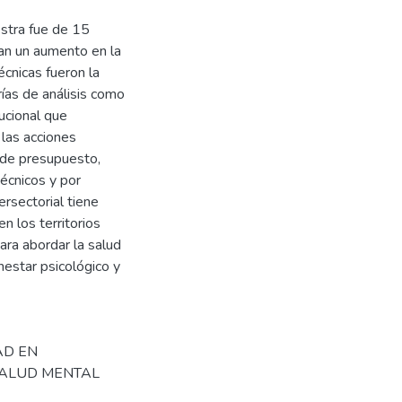
estra fue de 15
an un aumento en la
cnicas fueron la
ías de análisis como
tucional que
las acciones
a de presupuesto,
técnicos y por
ersectorial tiene
 los territorios
ara abordar la salud
estar psicológico y
AD EN
SALUD MENTAL