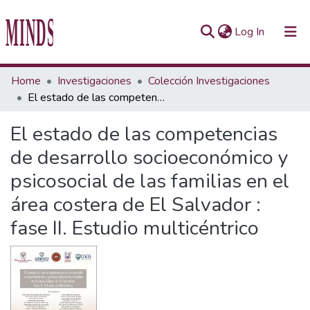
(current)
Log In
Communities & Collections
Home
Investigaciones
Colección Investigaciones
El estado de las competencias de desarrollo socioeconómico y psicosocial de las familias en el área costera de El Salvador : fase II. Estudio multicéntrico
All of Repository UTEC
El estado de las competencias
Statistics
de desarrollo socioeconómico y
psicosocial de las familias en el
área costera de El Salvador :
fase II. Estudio multicéntrico