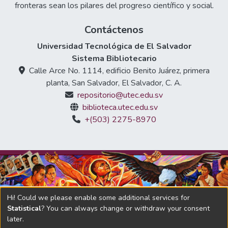
fronteras sean los pilares del progreso científico y social.
Contáctenos
Universidad Tecnológica de El Salvador
Sistema Bibliotecario
Calle Arce No. 1114, edificio Benito Juárez, primera
planta, San Salvador, El Salvador, C. A.
repositorio@utec.edu.sv
biblioteca.utec.edu.sv
+(503) 2275-8970
Hi! Could we please enable some additional services for
Statistical
? You can always change or withdraw your consent
later.