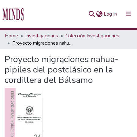
(current)
Log In
Communities & Collections
Home
Investigaciones
Colección Investigaciones
Proyecto migraciones nahua-pipiles del postclásico en la cordillera del Bálsamo
All of Repository UTEC
Proyecto migraciones nahua-
Statistics
pipiles del postclásico en la
cordillera del Bálsamo