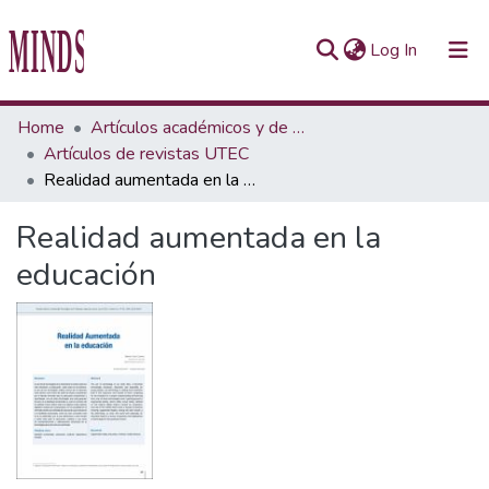
(current)
Log In
Communities & Collections
Home
Artículos académicos y de opinión
Artículos de revistas UTEC
All of Repository UTEC
Realidad aumentada en la educación
Statistics
Realidad aumentada en la
educación