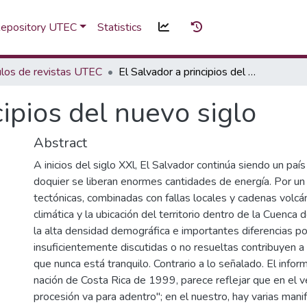
 Repository UTEC
Statistics
ulos de revistas UTEC
El Salvador a principios del nuevo siglo
cipios del nuevo siglo
Abstract
A inicios del siglo XXl, El Salvador continúa siendo un paí
doquier se liberan enormes cantidades de energía. Por un 
tectónicas, combinadas con fallas locales y cadenas volcán
climática y la ubicación del territorio dentro de la Cuenca d
la alta densidad demográfica e importantes diferencias pol
insuficientemente discutidas o no resueltas contribuyen a 
que nunca está tranquilo. Contrario a lo señalado. El infor
nación de Costa Rica de 1999, parece reflejar que en el ve
procesión va para adentro"; en el nuestro, hay varias mani