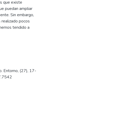
es que existe
que puedan ampliar
gente. Sin embargo,
 realizado pocos
, hemos tendido a
o. Entorno, (27), 17-
27.7542