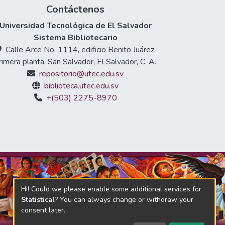
Contáctenos
Universidad Tecnológica de El Salvador
Sistema Bibliotecario
Calle Arce No. 1114, edificio Benito Juárez,
rimera planta, San Salvador, El Salvador, C. A.
repositorio@utec.edu.sv
biblioteca.utec.edu.sv
+(503) 2275-8970
Hi! Could we please enable some additional services for
Statistical
? You can always change or withdraw your
consent later.