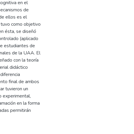
ognitiva en el
 mecanismos de
de ellos es el
o tuvo como objetivo
en ésta, se diseñó
ontrolado (aplicado
e estudiantes de
nales de la UAA. El
señado con la teoría
rial didáctico
diferencia
ento final de ambos
ar tuvieron un
o experimental,
amación en la forma
adas permitirán