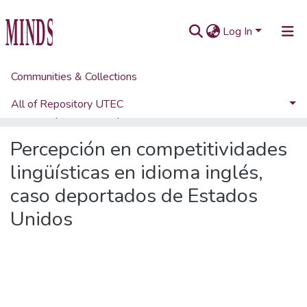
Log In
Communities & Collections
Home
Artículos académicos y de opinión
Artículos de revistas UTEC
All of Repository UTEC
Percepción en competitividades lingüísticas en idioma inglés, caso deportados de Estados Unidos
Statistics
Percepción en competitividades
lingüísticas en idioma inglés,
caso deportados de Estados
Unidos