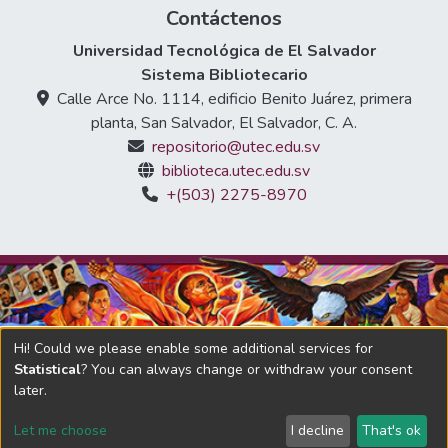
Contáctenos
Universidad Tecnológica de El Salvador
Sistema Bibliotecario
Calle Arce No. 1114, edificio Benito Juárez, primera
planta, San Salvador, El Salvador, C. A.
repositorio@utec.edu.sv
biblioteca.utec.edu.sv
+(503) 2275-8970
Hi! Could we please enable some additional services for
Statistical
? You can always change or withdraw your consent
later.
DSpace software
copyright © 2002-2026
LYRASIS
Let me choose
I decline
That's ok
Adaptado por Universidad Tecnológica de El Salvador