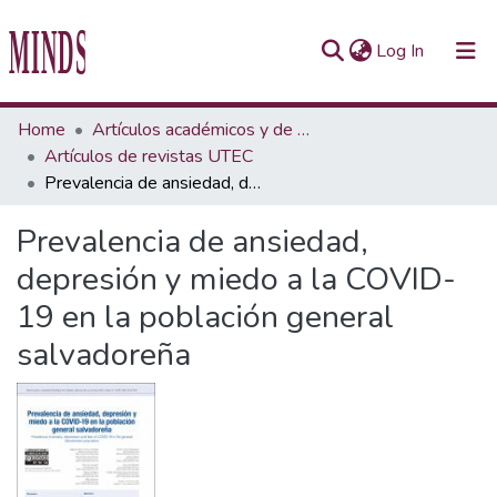
(current)
Log In
Communities & Collections
Home
Artículos académicos y de opinión
Artículos de revistas UTEC
All of Repository UTEC
Prevalencia de ansiedad, depresión y miedo a la COVID-19 en la población general salvadoreña
Statistics
Prevalencia de ansiedad,
depresión y miedo a la COVID-
19 en la población general
salvadoreña