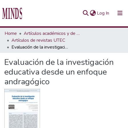
(current)
Log In
Communities & Collections
Home
Artículos académicos y de opinión
Artículos de revistas UTEC
All of Repository UTEC
Evaluación de la investigación educativa desde un enfoque andragógico
Statistics
Evaluación de la investigación
educativa desde un enfoque
andragógico