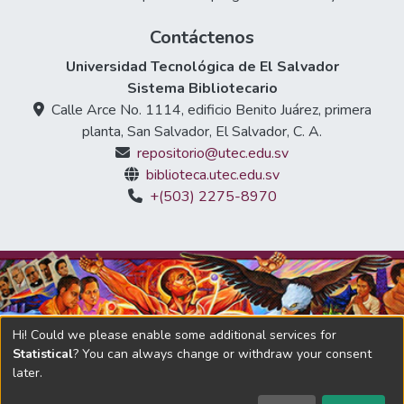
Contáctenos
Universidad Tecnológica de El Salvador
Sistema Bibliotecario
Calle Arce No. 1114, edificio Benito Juárez, primera
planta, San Salvador, El Salvador, C. A.
repositorio@utec.edu.sv
biblioteca.utec.edu.sv
+(503) 2275-8970
Hi! Could we please enable some additional services for
Statistical
? You can always change or withdraw your consent
later.
DSpace software
copyright © 2002-2026
LYRASIS