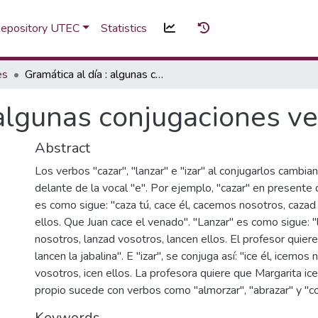
 Repository UTEC
Statistics
es
Gramática al día : algunas conjugaciones verbales
 algunas conjugaciones v
Abstract
Los verbos "cazar", "lanzar" e "izar" al conjugarlos cambian 
delante de la vocal "e". Por ejemplo, "cazar" en present
es como sigue: "caza tú, cace él, cacemos nosotros, cazad
ellos. Que Juan cace el venado". "Lanzar" es como sigue: 
nosotros, lanzad vosotros, lancen ellos. El profesor quier
lancen la jabalina". E "izar", se conjuga así: "ice él, icemos 
vosotros, icen ellos. La profesora quiere que Margarita ice
propio sucede con verbos como "almorzar", "abrazar" y "c
Keywords