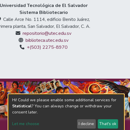
Universidad Tecnológica de El Salvador
Sistema Bibliotecario
Calle Arce No. 1114, edificio Benito Juárez,
rimera planta, San Salvador, El Salvador, C. A.
repositorio@utec.edu.sv
biblioteca.utec.edu.sv
+(503) 2275-8970
Hi! Could we please enable some additional services for
Statistical
? You can always change or withdraw your
consent later.
Let me choose
I decline
That's ok