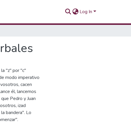
Log In
erbales
la "z" por "c"
e de modo imperativo
 vosotros, cacen
"lance él, lancemos
e que Pedro y Juan
nosotros, izad
 la bandera". Lo
omenzar".