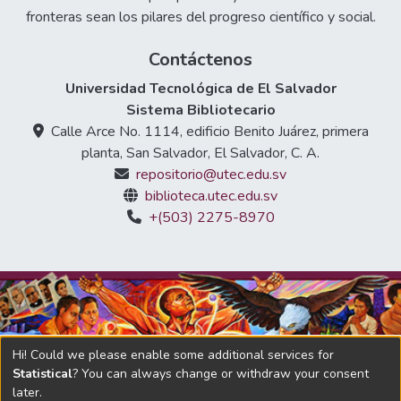
fronteras sean los pilares del progreso científico y social.
Contáctenos
Universidad Tecnológica de El Salvador
Sistema Bibliotecario
Calle Arce No. 1114, edificio Benito Juárez, primera
planta, San Salvador, El Salvador, C. A.
repositorio@utec.edu.sv
biblioteca.utec.edu.sv
+(503) 2275-8970
Hi! Could we please enable some additional services for
Statistical
? You can always change or withdraw your consent
later.