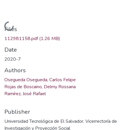
Loading...
Files
112981158.pdf
(1.26 MB)
Date
2020-7
Authors
Osegueda Osegueda, Carlos Felipe
Rojas de Boscaino, Delmy Rossana
Ramírez, José Rafael
Publisher
Universidad Tecnológica de El Salvador, Vicerrectoría de
Investigación y Proyección Social