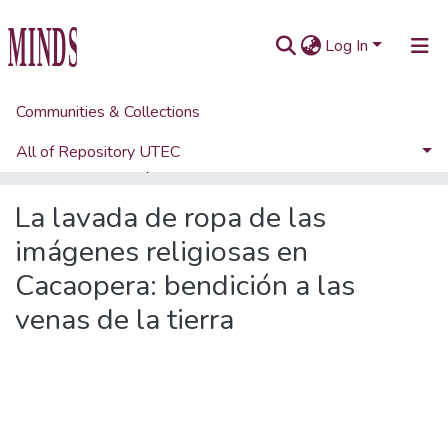
Log In
Communities & Collections
Home
Artículos académicos y de opinión
Artículos de revistas UTEC
All of Repository UTEC
La lavada de ropa de las imágenes religiosas en Cacaopera: bendición a las venas de la tierra
Statistics
La lavada de ropa de las
imágenes religiosas en
Cacaopera: bendición a las
venas de la tierra