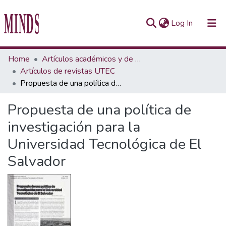
(current)
Log In
Communities & Collections
Home
Artículos académicos y de opinión
Artículos de revistas UTEC
All of Repository UTEC
Propuesta de una política de investigación para la Universidad Tecnológica de El Salvador
Statistics
Propuesta de una política de
investigación para la
Universidad Tecnológica de El
Salvador