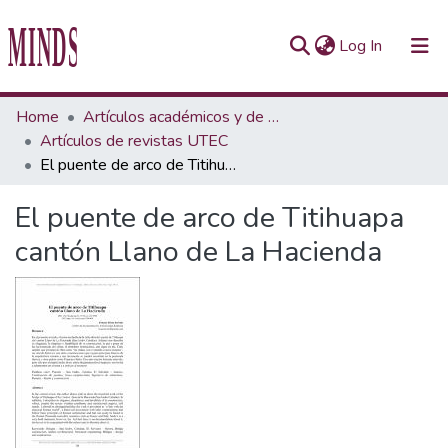
(current)
Log In
Communities & Collections
Home
Artículos académicos y de opinión
Artículos de revistas UTEC
All of Repository UTEC
El puente de arco de Titihuapa cantón Llano de La Hacienda
Statistics
El puente de arco de Titihuapa
cantón Llano de La Hacienda