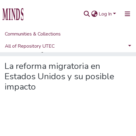
Log In
Communities & Collections
Home
Artículos académicos y de opinión
Artículos de revistas UTEC
All of Repository UTEC
La reforma migratoria en Estados Unidos y su posible impacto
Statistics
La reforma migratoria en
Estados Unidos y su posible
impacto