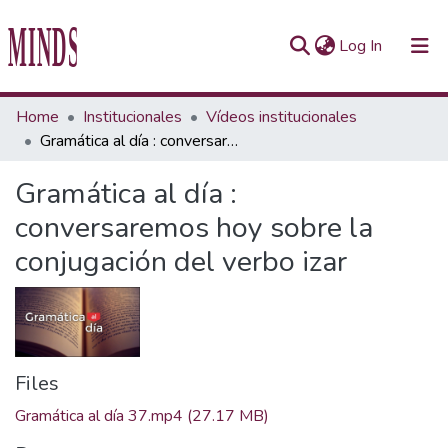
(current)
Log In
Communities & Collections
Home
Institucionales
Vídeos institucionales
Gramática al día : conversaremos hoy sobre la conjugación del verbo izar
All of Repository UTEC
Gramática al día :
Statistics
conversaremos hoy sobre la
conjugación del verbo izar
Files
Gramática al día 37.mp4
(27.17 MB)