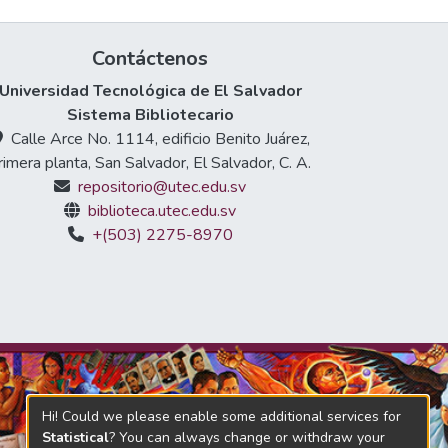
Contáctenos
Universidad Tecnológica de El Salvador
Sistema Bibliotecario
Calle Arce No. 1114, edificio Benito Juárez,
rimera planta, San Salvador, El Salvador, C. A.
repositorio@utec.edu.sv
biblioteca.utec.edu.sv
+(503) 2275-8970
Hi! Could we please enable some additional services for
Statistical
? You can always change or withdraw your