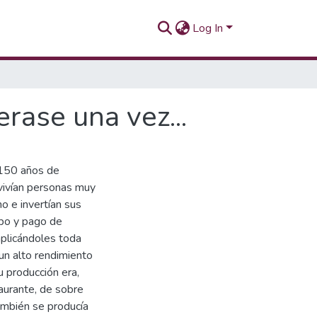
Log In
rase una vez...
 150 años de
vivían personas muy
o e invertían sus
ipo y pago de
 aplicándoles toda
un alto rendimiento
u producción era,
aurante, de sobre
ambién se producía