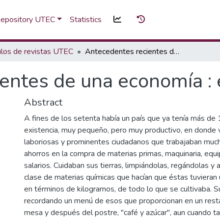
 Repository UTEC
Statistics
ulos de revistas UTEC
Antecedentes recientes de una economía : erase una vez...
ntes de una economía : e
Abstract
A fines de los setenta había un país que ya tenía más de
existencia, muy pequeño, pero muy productivo, en donde 
laboriosas y prominentes ciudadanos que trabajaban much
ahorros en la compra de materias primas, maquinaria, equ
salarios. Cuidaban sus tierras, limpiándolas, regándolas y
clase de materias químicas que hacían que éstas tuvieran 
en términos de kilogramos, de todo lo que se cultivaba. S
recordando un menú de esos que proporcionan en un rest
mesa y después del postre, "café y azúcar", aun cuando t