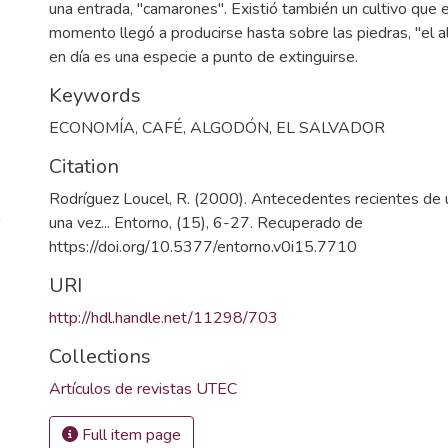
una entrada, "camarones". Existió también un cultivo que
momento llegó a producirse hasta sobre las piedras, "el a
en día es una especie a punto de extinguirse.
Keywords
ECONOMÍA
,
CAFÉ
,
ALGODÓN
,
EL SALVADOR
Citation
Rodríguez Loucel, R. (2000). Antecedentes recientes de 
a
una vez... Entorno, (15), 6-27. Recuperado de
https://doi.org/10.5377/entorno.v0i15.7710
URI
http://hdl.handle.net/11298/703
Collections
Artículos de revistas UTEC
Full item page