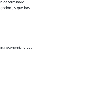
 en determinado
lgodón", y que hoy
una economía: erase