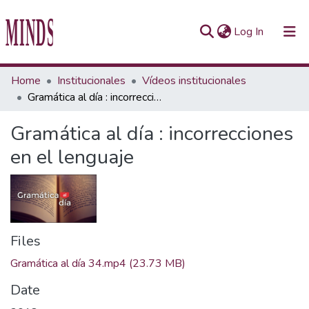
(current)
Log In
Communities & Collections
Home
Institucionales
Vídeos institucionales
Gramática al día : incorrecciones en el lenguaje
All of Repository UTEC
Gramática al día : incorrecciones
Statistics
en el lenguaje
Files
Gramática al día 34.mp4
(23.73 MB)
Date