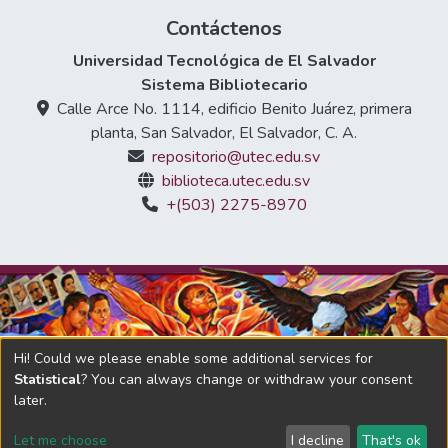
Contáctenos
Universidad Tecnológica de El Salvador
Sistema Bibliotecario
Calle Arce No. 1114, edificio Benito Juárez, primera
planta, San Salvador, El Salvador, C. A.
repositorio@utec.edu.sv
biblioteca.utec.edu.sv
+(503) 2275-8970
Hi! Could we please enable some additional services for
Statistical
? You can always change or withdraw your consent
later.
DSpace software
copyright © 2002-2026
LYRASIS
Let me choose
I decline
That's ok