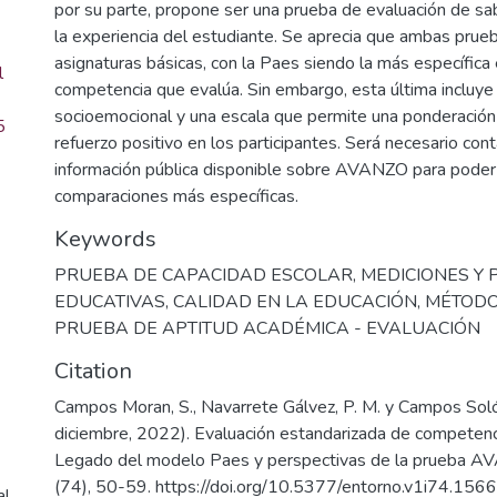
por su parte, propone ser una prueba de evaluación de s
la experiencia del estudiante. Se aprecia que ambas prue
asignaturas básicas, con la Paes siendo la más específica 
l
competencia que evalúa. Sin embargo, esta última incluye
socioemocional y una escala que permite una ponderación
5
refuerzo positivo en los participantes. Será necesario con
información pública disponible sobre AVANZO para poder
comparaciones más específicas.
Keywords
PRUEBA DE CAPACIDAD ESCOLAR
,
MEDICIONES Y
EDUCATIVAS
,
CALIDAD EN LA EDUCACIÓN
,
MÉTODO
PRUEBA DE APTITUD ACADÉMICA - EVALUACIÓN
Citation
Campos Moran, S., Navarrete Gálvez, P. M. y Campos Solór
diciembre, 2022). Evaluación estandarizada de competenc
Legado del modelo Paes y perspectivas de la prueba A
(74), 50-59. https://doi.org/10.5377/entorno.v1i74.156
al