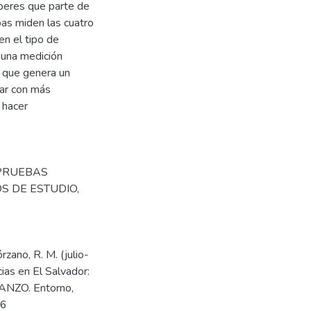
aberes que parte de
bas miden las cuatro
en el tipo de
 una medición
 que genera un
tar con más
 hacer
 PRUEBAS
S DE ESTUDIO
,
zano, R. M. (julio-
ias en El Salvador:
VANZO. Entorno,
66