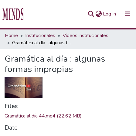
(current)
Log In
Communities & Collections
Home
Institucionales
Vídeos institucionales
Gramática al día : algunas formas impropias
All of Repository UTEC
Gramática al día : algunas
Statistics
formas impropias
Files
Gramática al día 44.mp4
(22.62 MB)
Date