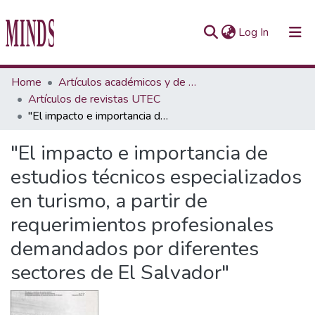
(current)
Log In
Communities & Collections
Home
Artículos académicos y de opinión
Artículos de revistas UTEC
All of Repository UTEC
"El impacto e importancia de estudios técnicos especializados en turismo, a partir de requerimientos profesionales demandados por diferentes sectores de El Salvador"
Statistics
"El impacto e importancia de
estudios técnicos especializados
en turismo, a partir de
requerimientos profesionales
demandados por diferentes
sectores de El Salvador"