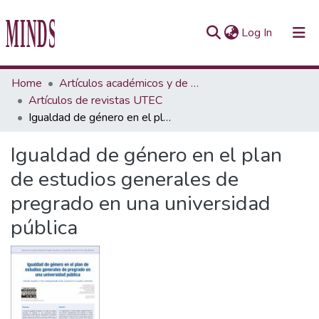
(current)
Log In
Communities & Collections
Home
Artículos académicos y de opinión
Artículos de revistas UTEC
All of Repository UTEC
Igualdad de género en el plan de estudios generales de pregrado en una universidad pública
Statistics
Igualdad de género en el plan
de estudios generales de
pregrado en una universidad
pública