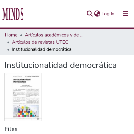
(current)
Log In
Communities & Collections
Home
Artículos académicos y de opinión
Artículos de revistas UTEC
All of Repository UTEC
Institucionalidad democrática
Statistics
Institucionalidad democrática
Files