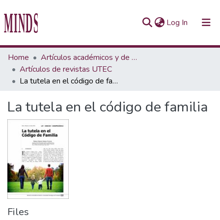
(current)
Log In
Communities & Collections
Home
Artículos académicos y de opinión
Artículos de revistas UTEC
All of Repository UTEC
La tutela en el código de familia
Statistics
La tutela en el código de familia
Files