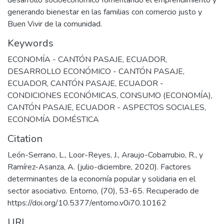
desarrollo socioeconómico fomentando el emprendimiento y
generando bienestar en las familias con comercio justo y
Buen Vivir de la comunidad.
Keywords
ECONOMÍA - CANTÓN PASAJE, ECUADOR
,
DESARROLLO ECONÓMICO - CANTÓN PASAJE,
ECUADOR
,
CANTÓN PASAJE, ECUADOR -
CONDICIONES ECONÓMICAS
,
CONSUMO (ECONOMÍA)
,
CANTÓN PASAJE, ECUADOR - ASPECTOS SOCIALES
,
ECONOMÍA DOMÉSTICA
Citation
León-Serrano, L., Loor-Reyes, J., Araujo-Cobarrubio, R., y
Ramírez-Asanza, A. (julio-diciembre, 2020). Factores
determinantes de la economía popular y solidaria en el
sector asociativo. Entorno, (70), 53-65. Recuperado de
https://doi.org/10.5377/entorno.v0i70.10162
URI