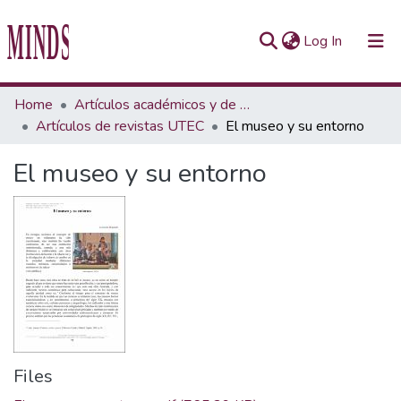
(current)
Log In
Communities & Collections
Home
Artículos académicos y de opinión
Artículos de revistas UTEC
El museo y su entorno
All of Repository UTEC
El museo y su entorno
Statistics
Files