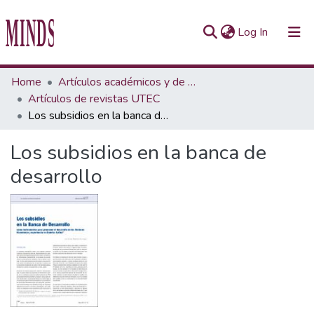
(current)
Log In
Communities & Collections
Home
Artículos académicos y de opinión
Artículos de revistas UTEC
All of Repository UTEC
Los subsidios en la banca de desarrollo
Statistics
Los subsidios en la banca de
desarrollo