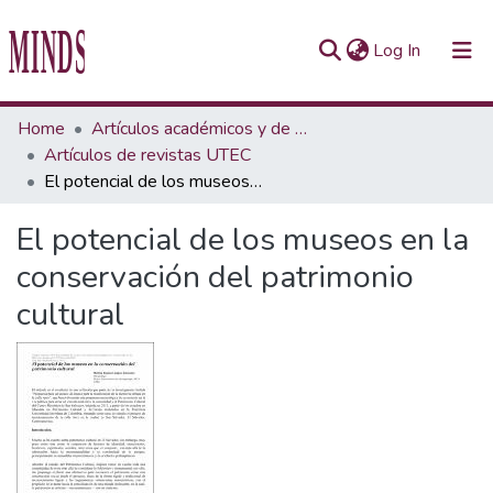
(current)
Log In
Communities & Collections
Home
Artículos académicos y de opinión
Artículos de revistas UTEC
All of Repository UTEC
El potencial de los museos en la conservación del patrimonio cultural
Statistics
El potencial de los museos en la
conservación del patrimonio
cultural