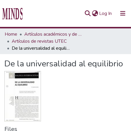
(current)
Log In
Communities & Collections
Home
Artículos académicos y de opinión
Artículos de revistas UTEC
All of Repository UTEC
De la universalidad al equilibrio
Statistics
De la universalidad al equilibrio
Files