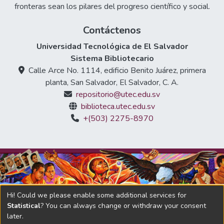
fronteras sean los pilares del progreso científico y social.
Contáctenos
Universidad Tecnológica de El Salvador
Sistema Bibliotecario
Calle Arce No. 1114, edificio Benito Juárez, primera
planta, San Salvador, El Salvador, C. A.
repositorio@utec.edu.sv
biblioteca.utec.edu.sv
+(503) 2275-8970
Hi! Could we please enable some additional services for
Statistical
? You can always change or withdraw your consent
later.