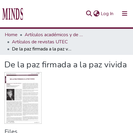
(current)
Log In
Communities & Collections
Home
Artículos académicos y de opinión
Artículos de revistas UTEC
All of Repository UTEC
De la paz firmada a la paz vivida
Statistics
De la paz firmada a la paz vivida
Files