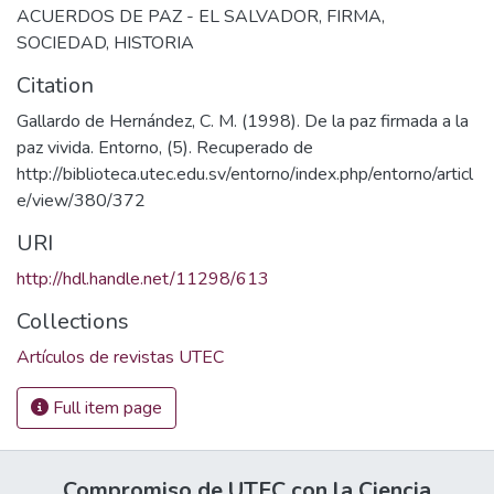
ACUERDOS DE PAZ - EL SALVADOR
,
FIRMA
,
SOCIEDAD
,
HISTORIA
Citation
Gallardo de Hernández, C. M. (1998). De la paz firmada a la
paz vivida. Entorno, (5). Recuperado de
http://biblioteca.utec.edu.sv/entorno/index.php/entorno/articl
e/view/380/372
URI
http://hdl.handle.net/11298/613
Collections
Artículos de revistas UTEC
Full item page
Compromiso de UTEC con la Ciencia