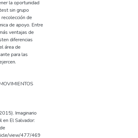
tener la oportunidad
test sin grupo
 recolección de
cnica de apoyo. Entre
 más ventajas de
sten diferencias
el área de
nante para las
ejercen.
MOVIMIENTOS
2015). Imaginario
l en El Salvador:
 de
rticle/view/477/469