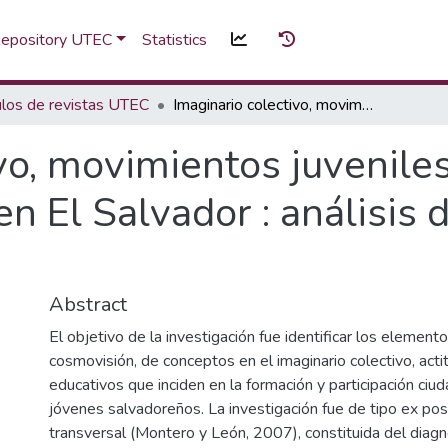
 Repository UTEC
Statistics
ulos de revistas UTEC
Imaginario colectivo, movimientos juveniles y cultura ciudadana juvenil en El Salvador : análisis de percepción de derechos
vo, movimientos juveniles
en El Salvador : análisis
Abstract
El objetivo de la investigación fue identificar los elemento
cosmovisión, de conceptos en el imaginario colectivo, act
educativos que inciden en la formación y participación ciu
jóvenes salvadoreños. La investigación fue de tipo ex pos
transversal (Montero y León, 2007), constituida del diagn