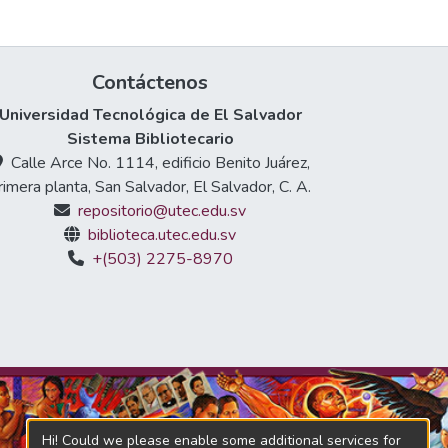
Contáctenos
Universidad Tecnológica de El Salvador
Sistema Bibliotecario
Calle Arce No. 1114, edificio Benito Juárez,
rimera planta, San Salvador, El Salvador, C. A.
repositorio@utec.edu.sv
biblioteca.utec.edu.sv
+(503) 2275-8970
Hi! Could we please enable some additional services for