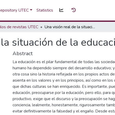
 Repository UTEC
Statistics
ulos de revistas UTEC
Una visión real de la situación de la educación en El Salvador
 la situación de la educac
Abstract
La educación es el pilar fundamental de todas las socieda
humano ha dependido siempre del desarrollo educativo; y l
otra cosa sino la historia reflejada en los propios actos d
asienta en los valores y en los principios, así como en lo
que dichas culturas se han enriquecido. Es importante, pue
educación, preocuparse por la educación, pero ello, para q
productivo, exige que el discurso y la preocupación se ha
conciencia, lealmente, honestamente, rigurosamente tambié
evitar definitivamente la falsedad y el engaño. Desde est