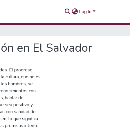
Log In
ión en El Salvador
des. El progreso
a cultura, que no es
e los hombres, se
s conocimientos con
s, hablar de
ue sea positivo y
gan con sanidad de
n, lo que significa
as premisas intento