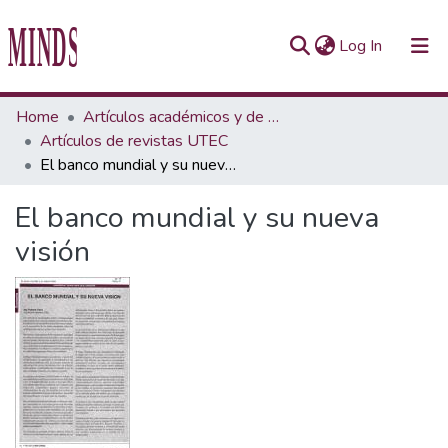
(current)
Log In
Communities & Collections
Home
Artículos académicos y de opinión
Artículos de revistas UTEC
All of Repository UTEC
El banco mundial y su nueva visión
Statistics
El banco mundial y su nueva
visión