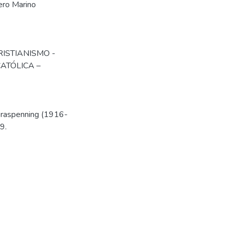
ero Marino
ISTIANISMO -
CATÓLICA –
 Braspenning (1916-
9.