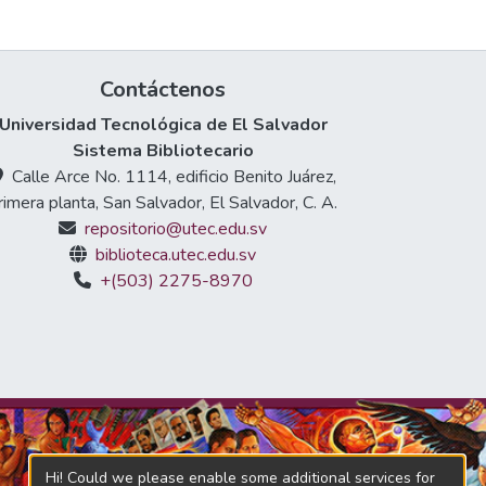
Contáctenos
Universidad Tecnológica de El Salvador
Sistema Bibliotecario
Calle Arce No. 1114, edificio Benito Juárez,
rimera planta, San Salvador, El Salvador, C. A.
repositorio@utec.edu.sv
biblioteca.utec.edu.sv
+(503) 2275-8970
Hi! Could we please enable some additional services for