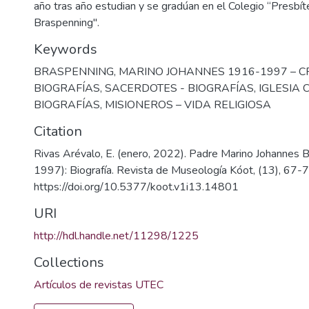
año tras año estudian y se gradúan en el Colegio “Presbít
Braspenning".
Keywords
BRASPENNING, MARINO JOHANNES 1916-1997 – CR
BIOGRAFÍAS
,
SACERDOTES - BIOGRAFÍAS
,
IGLESIA 
BIOGRAFÍAS
,
MISIONEROS – VIDA RELIGIOSA
Citation
Rivas Arévalo, E. (enero, 2022). Padre Marino Johannes
1997): Biografía. Revista de Museología Kóot, (13), 67-7
https://doi.org/10.5377/koot.v1i13.14801
URI
http://hdl.handle.net/11298/1225
Collections
Artículos de revistas UTEC