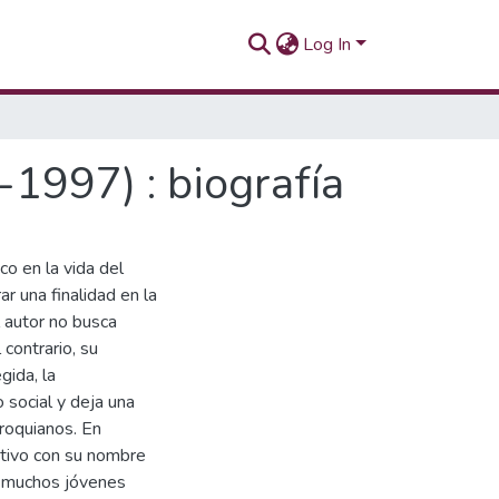
Log In
1997) : biografía
co en la vida del
 una finalidad en la
l autor no busca
 contrario, su
gida, la
 social y deja una
rroquianos. En
ativo con su nombre
o: muchos jóvenes