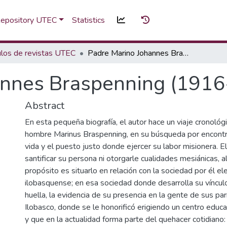
 Repository UTEC
Statistics
ulos de revistas UTEC
Padre Marino Johannes Braspenning (1916-1997) : biografía
nnes Braspenning (1916-
Abstract
En esta pequeña biografía, el autor hace un viaje cronológi
hombre Marinus Braspenning, en su búsqueda por encontrar
vida y el puesto justo donde ejercer su labor misionera. E
santificar su persona ni otorgarle cualidades mesiánicas, al
propósito es situarlo en relación con la sociedad por él ele
ilobasquense; en esa sociedad donde desarrolla su vínculo
huella, la evidencia de su presencia en la gente de sus pa
Ilobasco, donde se le honorificó erigiendo un centro educ
y que en la actualidad forma parte del quehacer cotidian