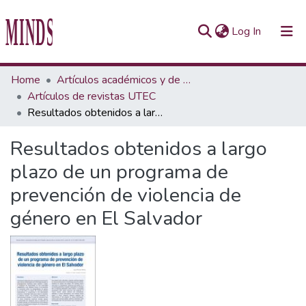
(current)
Log In
Communities & Collections
Home
Artículos académicos y de opinión
Artículos de revistas UTEC
All of Repository UTEC
Resultados obtenidos a largo plazo de un programa de prevención de violencia de género en El Salvador
Statistics
Resultados obtenidos a largo
plazo de un programa de
prevención de violencia de
género en El Salvador