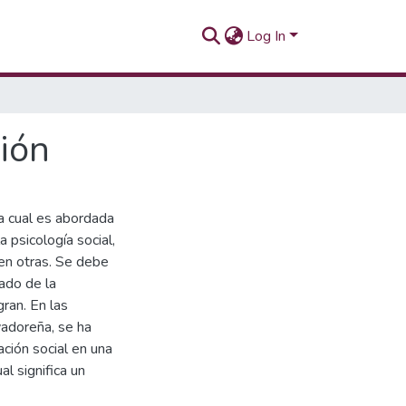
Log In
sión
 la cual es abordada
a psicología social,
ren otras. Se debe
tado de la
ran. En las
vadoreña, se ha
ción social en una
al significa un