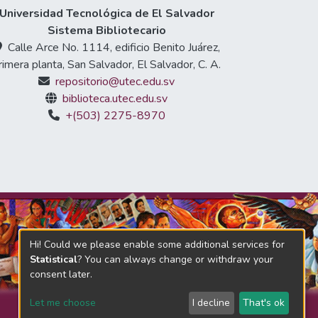
Universidad Tecnológica de El Salvador
Sistema Bibliotecario
Calle Arce No. 1114, edificio Benito Juárez,
rimera planta, San Salvador, El Salvador, C. A.
repositorio@utec.edu.sv
biblioteca.utec.edu.sv
+(503) 2275-8970
Hi! Could we please enable some additional services for
Statistical
? You can always change or withdraw your
consent later.
Let me choose
I decline
That's ok