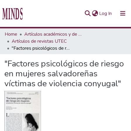
(current)
Log In
Communities & Collections
Home
Artículos académicos y de opinión
Artículos de revistas UTEC
All of Repository UTEC
"Factores psicológicos de riesgo en mujeres salvadoreñas víctimas de violencia conyugal"
Statistics
"Factores psicológicos de riesgo
en mujeres salvadoreñas
víctimas de violencia conyugal"