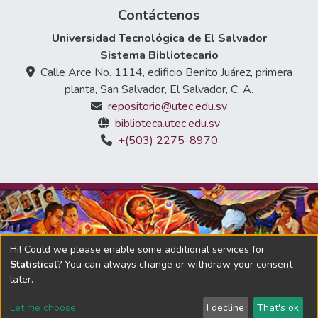
Contáctenos
Universidad Tecnológica de El Salvador
Sistema Bibliotecario
Calle Arce No. 1114, edificio Benito Juárez, primera
planta, San Salvador, El Salvador, C. A.
repositorio@utec.edu.sv
biblioteca.utec.edu.sv
+(503) 2275-8970
Hi! Could we please enable some additional services for
Statistical
? You can always change or withdraw your consent
later.
DSpace software
copyright © 2002-2026
LYRASIS
Let me choose
I decline
That's ok