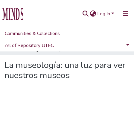
Log In
Communities & Collections
Home
Artículos académicos y de opinión
Artículos de revistas UTEC
All of Repository UTEC
La museología: una luz para ver nuestros museos
Statistics
La museología: una luz para ver
nuestros museos