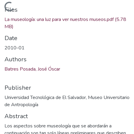
Loading...
Files
La museología: una luz para ver nuestros museos.pdf
(5.78
MB)
Date
2010-01
Authors
Batres Posada, José Óscar
Publisher
Universidad Tecnológica de El Salvador, Museo Universitario
de Antropología
Abstract
Los aspectos sobre museología que se abordarán a
continuación son tan solo líneas preliminares que describen