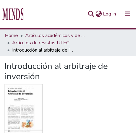
(current)
Log In
Communities & Collections
Home
Artículos académicos y de opinión
Artículos de revistas UTEC
All of Repository UTEC
Introducción al arbitraje de inversión
Statistics
Introducción al arbitraje de
inversión