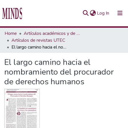
(current)
Log In
Communities & Collections
Home
Artículos académicos y de opinión
Artículos de revistas UTEC
All of Repository UTEC
El largo camino hacia el nombramiento del procurador de derechos humanos
Statistics
El largo camino hacia el
nombramiento del procurador
de derechos humanos