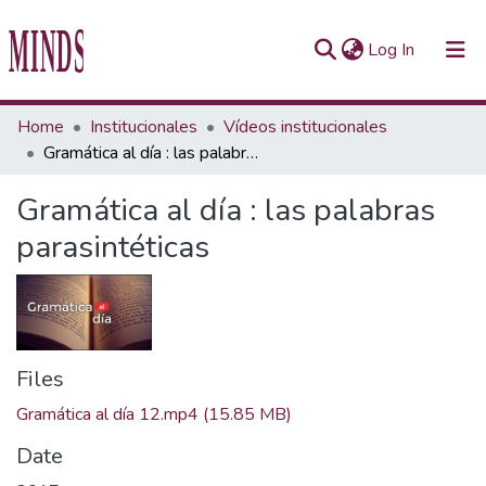
(current)
Log In
Communities & Collections
Home
Institucionales
Vídeos institucionales
Gramática al día : las palabras parasintéticas
All of Repository UTEC
Gramática al día : las palabras
Statistics
parasintéticas
Files
Gramática al día 12.mp4
(15.85 MB)
Date