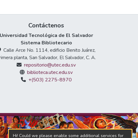
Contáctenos
Universidad Tecnológica de El Salvador
Sistema Bibliotecario
Calle Arce No. 1114, edificio Benito Juárez,
rimera planta, San Salvador, El Salvador, C. A.
repositorio@utec.edu.sv
biblioteca.utec.edu.sv
+(503) 2275-8970
Hi! Could we please enable some additional services for