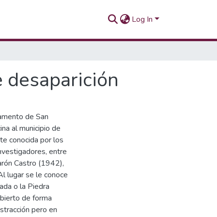
Log In
e desaparición
rtamento de San
na al municipio de
te conocida por los
nvestigadores, entre
arón Castro (1942),
l lugar se le conoce
ada o la Piedra
ubierto de forma
bstracción pero en