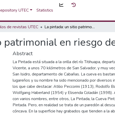
 Repository UTEC
Statistics
ulos de revistas UTEC
La pintada: un sitio patrimonial en riesgo de desaparición
io patrimonial en riesgo d
Abstract
La Pintada está situada a la orilla del río Titihuapa, depa
Vicente, a unos 70 kilómetros de San Salvador, y muy veci
San Isidro, departamento de Cabañas. La cueva es bastan
lugareños y su nombre ha sido mencionado por diversos i
los que cabe destacar: Atilio Peccorini (1913), Rodolfo B
Wolfgang Haberland (1954) y Elisenda Coladán (1998). A
con varios nombres, entre otros, La Pintada, la Cueva Pint
Pintada. Pero, en realidad se trata de un paredón al desc
cóncava. En la superficie hay grabados que tienden a la a